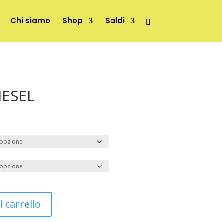
Chi siamo
Shop
Saldi
IESEL
 carrello