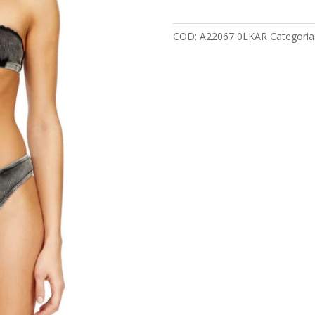
DIESEL
quantità
COD:
A22067 0LKAR
Categoria