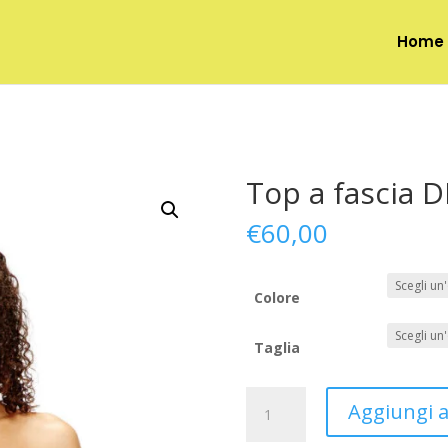
Home
Top a fascia D
€
60,00
Colore
Taglia
Top
Aggiungi al
a
fascia