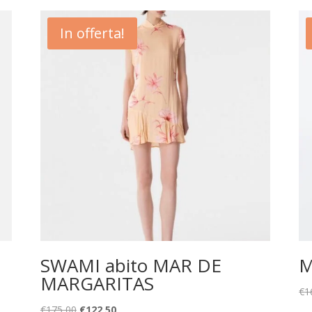
In offerta!
SWAMI abito MAR DE
M
MARGARITAS
€
1
Il
Il
€
175,00
€
122,50