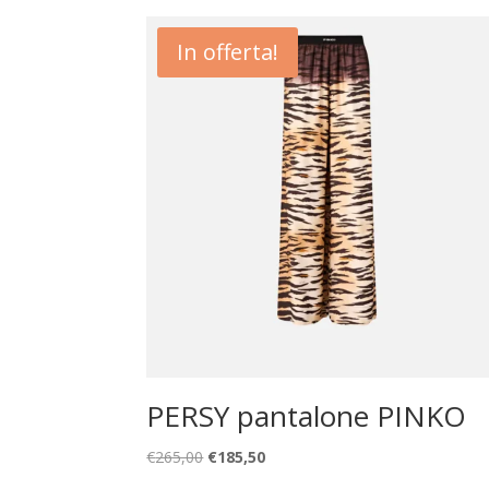
In offerta!
PERSY pantalone PINKO
Il
Il
€
265,00
€
185,50
prezzo
prezzo