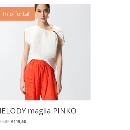
In offerta!
ELODY maglia PINKO
Il
Il
65,00
€
115,50
prezzo
prezzo