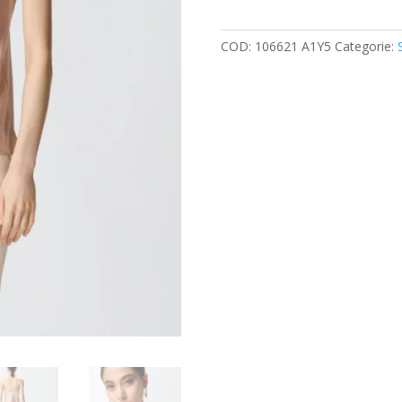
quantità
COD:
106621 A1Y5
Categorie: