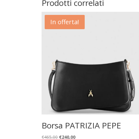
Prodotti correlati
In offerta!
Borsa PATRIZIA PEPE
Il
Il
€
465,00
€
240,00