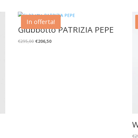
In offerta!
Giubbotto PATRIZIA PEPE
Il
Il
€
295,00
€
206,50
prezzo
prezzo
originale
attuale
era:
è:
€295,00.
€206,50.
W
€
2