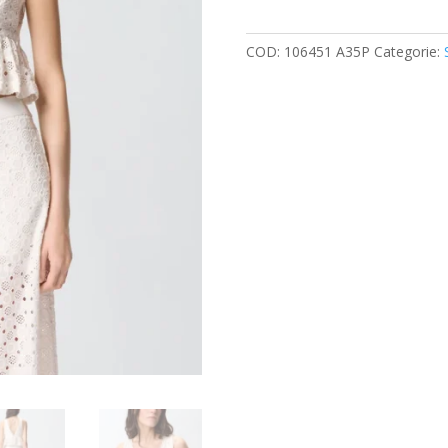
quantità
COD:
106451 A35P
Categorie: