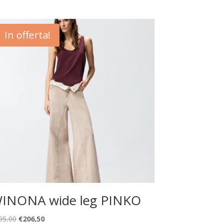
In offerta!
INONA wide leg PINKO
Il
Il
95,00
€
206,50