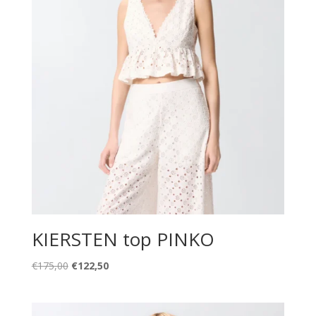
KIERSTEN top PINKO
Il
Il
€
175,00
€
122,50
prezzo
prezzo
originale
attuale
era:
è: