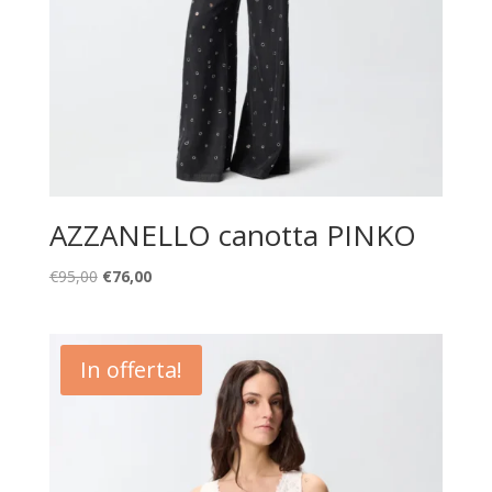
AZZANELLO canotta PINKO
Il
Il
€
95,00
€
76,00
prezzo
prezzo
originale
attuale
era:
è:
In offerta!
€95,00.
€76,00.