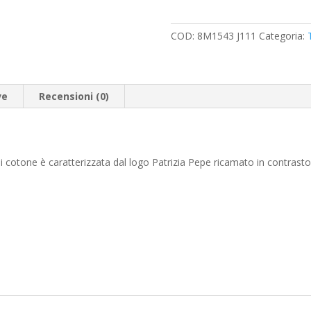
PEPE
quantità
COD:
8M1543 J111
Categoria:
ve
Recensioni (0)
di cotone è caratterizzata dal logo Patrizia Pepe ricamato in contrasto.