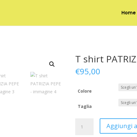
Home
T shirt PATRI
€
95,00
Colore
Taglia
T
Aggiungi al
shirt
PATRIZIA