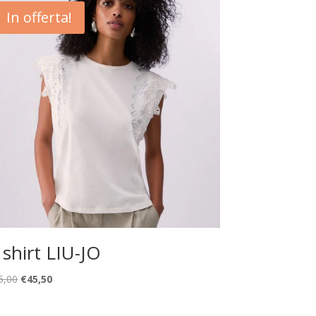
In offerta!
 shirt LIU-JO
Il
Il
5,00
€
45,50
prezzo
prezzo
originale
attuale