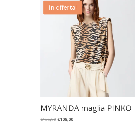
In offerta!
MYRANDA maglia PINKO
Il
Il
€
135,00
€
108,00
prezzo
prezzo
originale
attuale