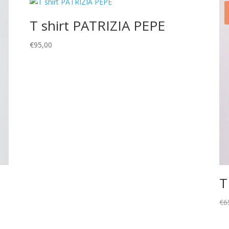
T shirt PATRIZIA PEPE
€
95,00
T
€
6