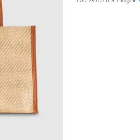
COD:
2B0172 L070
Categorie: