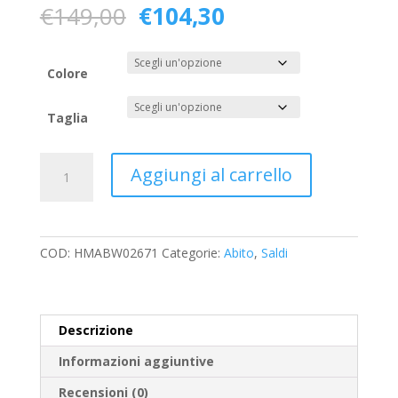
Il
Il
€
149,00
€
104,30
prezzo
prezzo
originale
attuale
era:
è:
Colore
€149,00.
€104,30.
Taglia
Abito
Aggiungi al carrello
HINNOMINATE
quantità
COD:
HMABW02671
Categorie:
Abito
,
Saldi
Descrizione
Informazioni aggiuntive
Recensioni (0)