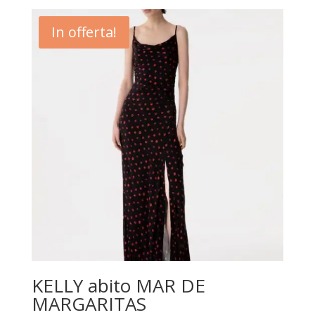
originale
attuale
era:
è:
In offerta!
€195,00.
€136,50.
KELLY abito MAR DE
MARGARITAS