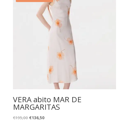
VERA abito MAR DE
MARGARITAS
Il
Il
€
195,00
€
136,50
prezzo
prezzo