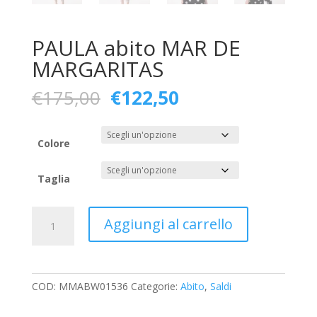
PAULA abito MAR DE
MARGARITAS
Il
Il
€
175,00
€
122,50
prezzo
prezzo
originale
attuale
era:
è:
Colore
€175,00.
€122,50.
Taglia
PAULA
Aggiungi al carrello
abito
MAR
DE
MARGARITAS
COD:
MMABW01536
Categorie:
Abito
,
Saldi
quantità