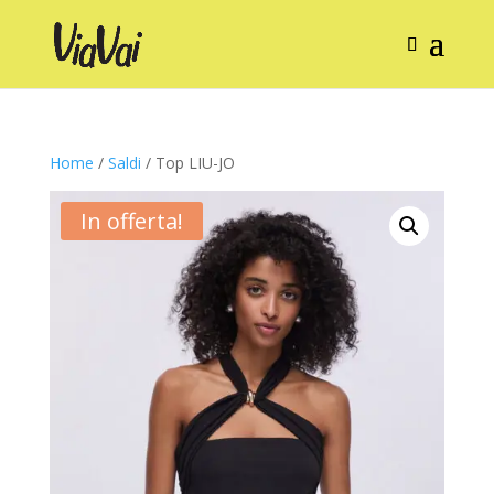
Home
/
Saldi
/ Top LIU-JO
In offerta!