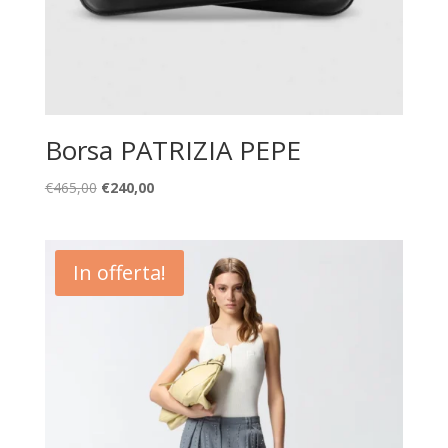
Borsa PATRIZIA PEPE
Il
Il
€
465,00
€
240,00
prezzo
prezzo
originale
attuale
era:
è:
In offerta!
€465,00.
€240,00.