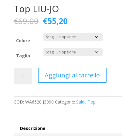
Top LIU-JO
Il
Il
€
69,00
€
55,20
prezzo
prezzo
originale
attuale
era:
è:
Colore
€69,00.
€55,20.
Taglia
Top
Aggiungi al carrello
LIU-
JO
quantità
COD:
WA6520 J3890
Categorie:
Saldi
,
Top
Descrizione