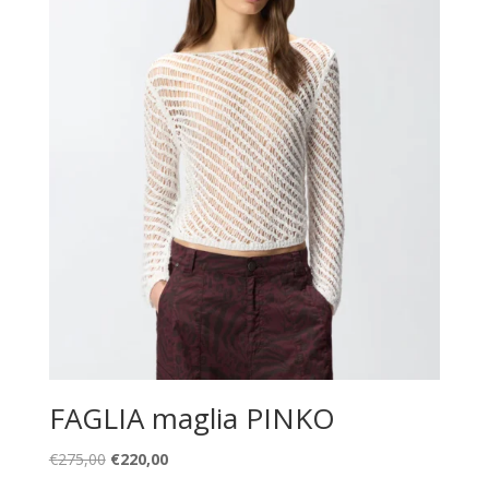
FAGLIA maglia PINKO
Il
Il
€
275,00
€
220,00
prezzo
prezzo