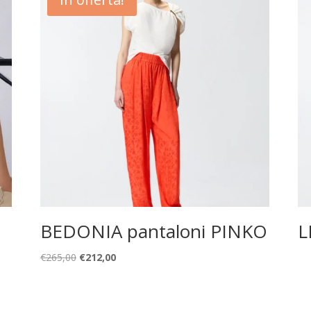
BEDONIA pantaloni PINKO
L
Il
Il
€
265,00
€
212,00
prezzo
prezzo
originale
attuale
era:
è: