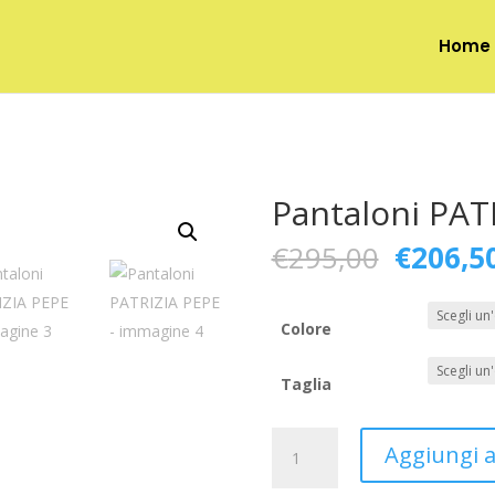
Home
Pantaloni PAT
Il
€
295,00
€
206,5
prezzo
original
era:
Colore
€295,00
Taglia
Pantaloni
Aggiungi al
PATRIZIA
PEPE