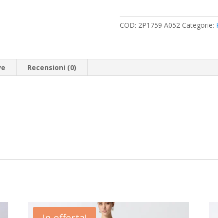
quantità
COD:
2P1759 A052
Categorie:
ve
Recensioni (0)
In offerta!