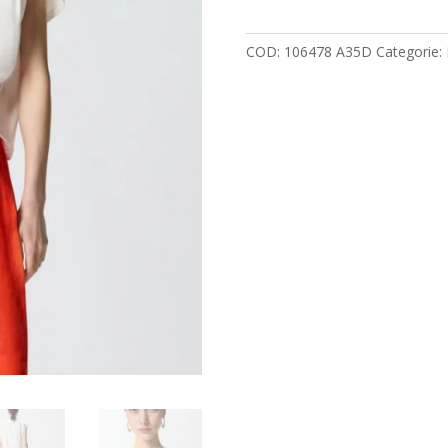
quantità
COD:
106478 A35D
Categorie: