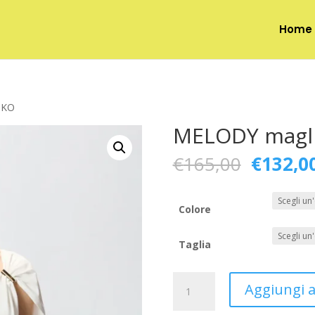
Home
NKO
MELODY magl
Il
€
165,00
€
132,0
prezzo
original
era:
Colore
€165,00
Taglia
MELODY
Aggiungi al
maglia
PINKO