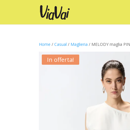
Home
/
Casual
/
Maglieria
/ MELODY maglia PI
In offerta!