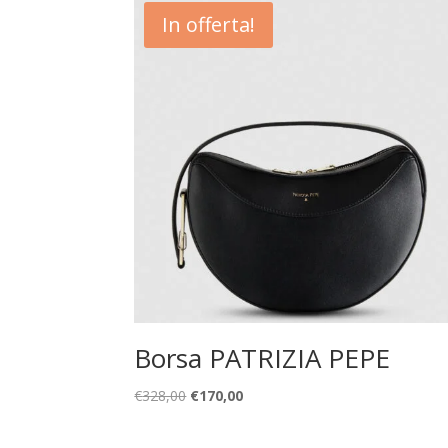
In offerta!
Borsa PATRIZIA PEPE
Il
Il
€
328,00
€
170,00
prezzo
prezzo
originale
attuale