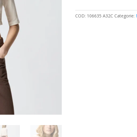
quantità
COD:
106635 A32C
Categorie: