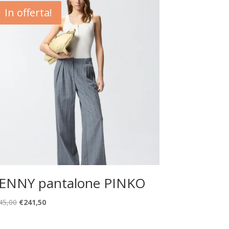
In offerta!
ENNY pantalone PINKO
Il
Il
45,00
€
241,50
prezzo
prezzo
originale
attuale