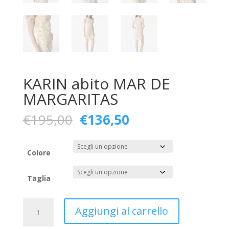
KARIN abito MAR DE
MARGARITAS
Il
Il
€
195,00
€
136,50
prezzo
prezzo
originale
attuale
era:
è:
Colore
€195,00.
€136,50.
Taglia
KARIN
Aggiungi al carrello
abito
MAR