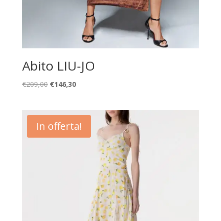
Abito LIU-JO
Il
Il
€
209,00
€
146,30
prezzo
prezzo
originale
attuale
era:
è:
In offerta!
€209,00.
€146,30.