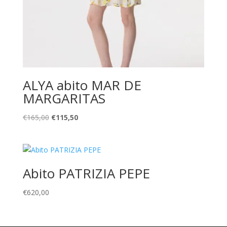
ALYA abito MAR DE
MARGARITAS
Il
Il
€
165,00
€
115,50
prezzo
prezzo
originale
attuale
era:
è:
€165,00.
€115,50.
Abito PATRIZIA PEPE
€
620,00