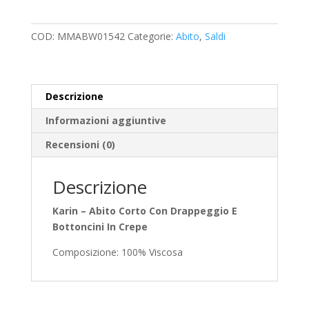
DE
MARGARITAS
COD:
MMABW01542
Categorie:
Abito
,
Saldi
quantità
Descrizione
Informazioni aggiuntive
Recensioni (0)
Descrizione
Karin – Abito Corto Con Drappeggio E
Bottoncini In Crepe
Composizione: 100% Viscosa