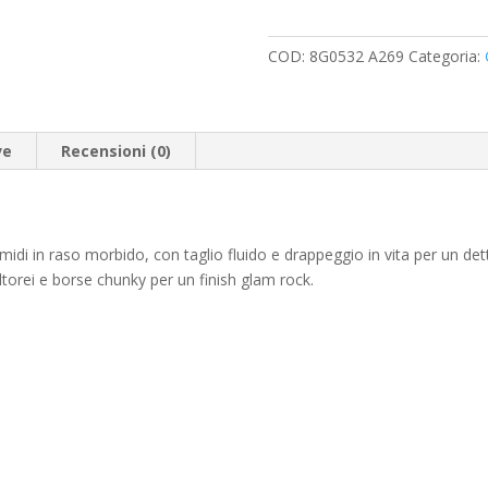
quantità
COD:
8G0532 A269
Categoria:
ve
Recensioni (0)
i in raso morbido, con taglio fluido e drappeggio in vita per un detta
ltorei e borse chunky per un finish glam rock.