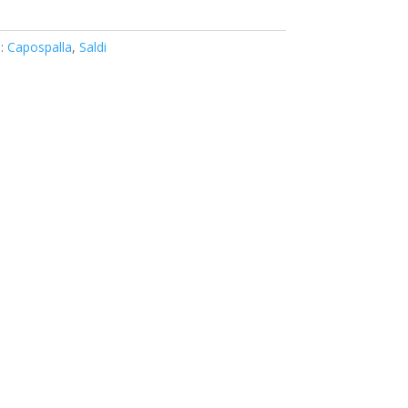
e:
Capospalla
,
Saldi