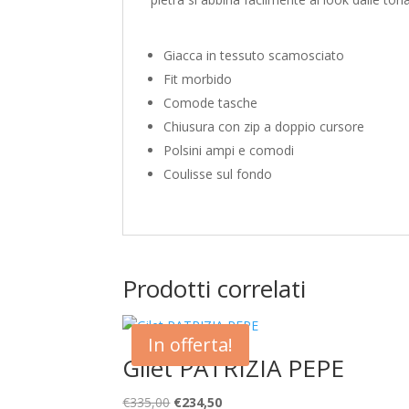
Giacca in tessuto scamosciato
Fit morbido
Comode tasche
Chiusura con zip a doppio cursore
Polsini ampi e comodi
Coulisse sul fondo
Prodotti correlati
In offerta!
Gilet PATRIZIA PEPE
Il
Il
€
335,00
€
234,50