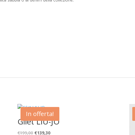
In offerta!
Gilet LIU-JO
Il
Il
€
199,00
€
139,30