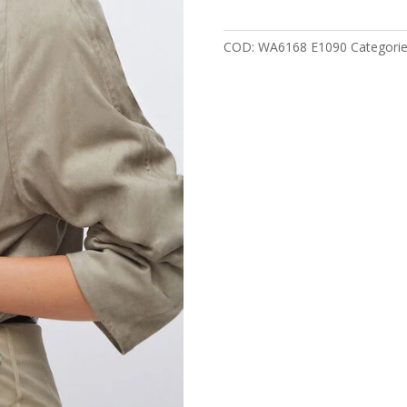
quantità
COD:
WA6168 E1090
Categori