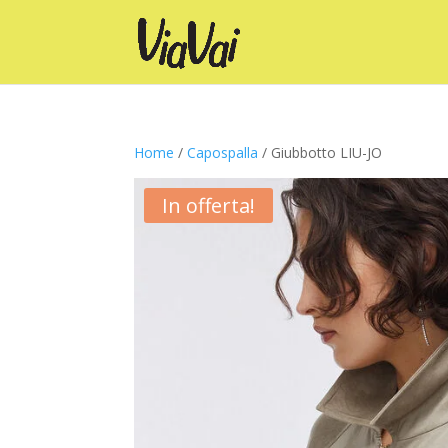
Home
/
Capospalla
/ Giubbotto LIU-JO
In offerta!