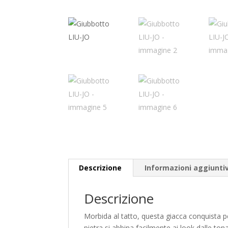
Descrizione
Informazioni aggiunti
Descrizione
Morbida al tatto, questa giacca conquista pe
pietra si abbina facilmente ai look dalle tona