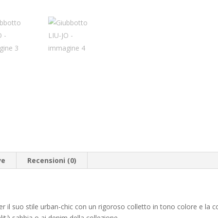
ve
Recensioni (0)
r il suo stile urban-chic con un rigoroso colletto in tono colore e la 
lità sabbia o ai denim della collezione.