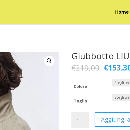
Home
Giubbotto LIU
Il
€
219,00
€
153,3
prezzo
original
era:
Colore
€219,00
Taglia
Giubbotto
Aggiungi al
LIU-
JO