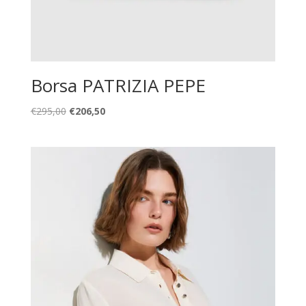
Borsa PATRIZIA PEPE
Il
Il
€
295,00
€
206,50
prezzo
prezzo
originale
attuale
era:
è:
€295,00.
€206,50.