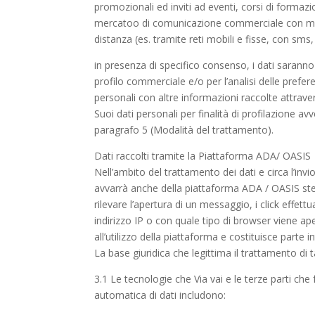
promozionali ed inviti ad eventi, corsi di formazi
mercatoo di comunicazione commerciale con mod
distanza (es. tramite reti mobili e fisse, con sms
in presenza di specifico consenso, i dati saranno t
profilo commerciale e/o per l’analisi delle prefer
personali con altre informazioni raccolte attrave
Suoi dati personali per finalità di profilazione 
paragrafo 5 (Modalità del trattamento).
Dati raccolti tramite la Piattaforma ADA/ OASIS
Nell’ambito del trattamento dei dati e circa l’invio
avvarrà anche della piattaforma ADA / OASIS stes
rilevare l’apertura di un messaggio, i click effettu
indirizzo IP o con quale tipo di browser viene aperta
all’utilizzo della piattaforma e costituisce parte 
La base giuridica che legittima il trattamento di ta
3.1 Le tecnologie che Via vai e le terze parti ch
automatica di dati includono: