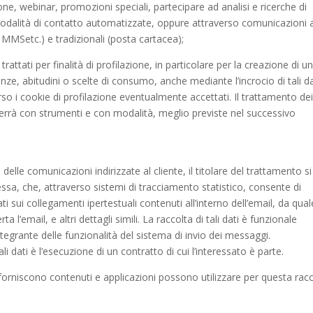
one, webinar, promozioni speciali, partecipare ad analisi e ricerche di
alità di contatto automatizzate, oppure attraverso comunicazioni 
, MMSetc.) e tradizionali (posta cartacea);
rattati per finalità di profilazione, in particolare per la creazione di u
enze, abitudini o scelte di consumo, anche mediante l’incrocio di tali da
rso i cookie di profilazione eventualmente accettati. Il trattamento de
avverrà con strumenti e con modalità, meglio previste nel successivo
 delle comunicazioni indirizzate al cliente, il titolare del trattamento si
sa, che, attraverso sistemi di tracciamento statistico, consente di
ati sui collegamenti ipertestuali contenuti all’interno dell’email, da qual
 l’email, e altri dettagli simili. La raccolta di tali dati è funzionale
integrante delle funzionalità del sistema di invio dei messaggi.
li dati è l’esecuzione di un contratto di cui l’interessato è parte.
e forniscono contenuti e applicazioni possono utilizzare per questa rac