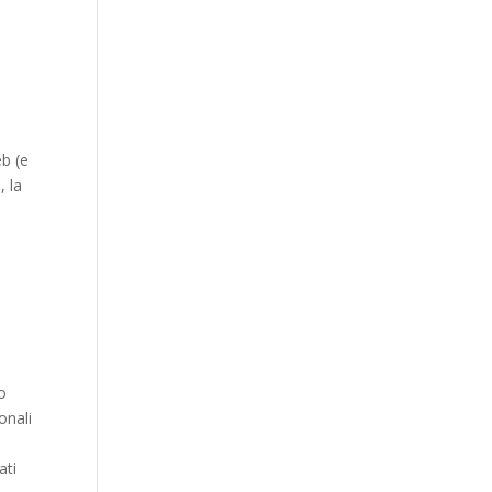
eb (e
, la
to
onali
ati