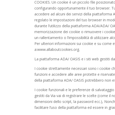
COOKIES. Un cookie è un piccolo file posizionato 
configurando opportunamente il tuo browser. Tut
accedere ad alcuni dei servizi della piattaforma 
regolato le impostazioni del tuo browser in modo
durante l’utilizzo della piattaforma ADA/ADA/ OASI
memorizzazione dei cookie o rimuovere i cookie 
un rallentamento o l’impossibilità di utilizzare a
Per ulteriori informazioni sui cookie e su come eli
a:www.allaboutcookies.org.
La piattaforma ADA/ OASIS e i siti web gestiti da V
I cookie strettamente necessari sono i cookie ch
funzioni e accedere alle aree protette e riservate a
della piattaforma ADA/ OASIS potrebbero non ess
I cookie funzionali e le preferenze di salvatagg
gestiti da Via vai di registrare le scelte (come il 
dimensioni dello script, la password ecc.), Nonché 
facilitare l’uso della piattaforma ed essere in gra