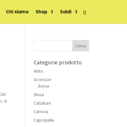
Chi siamo
Shop
Saldi
Categorie prodotto
Abito
Accessori
Borsa
ADA/
Blusa
o, la
Calzature
Camicia
Capospalla