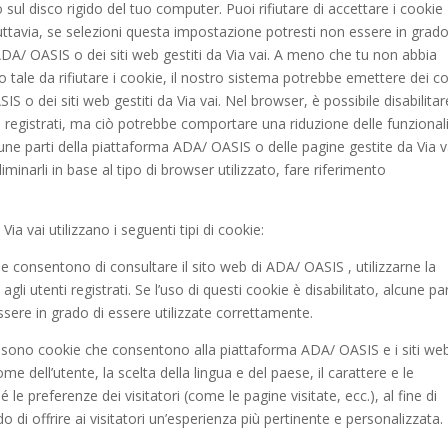
sul disco rigido del tuo computer. Puoi rifiutare di accettare i cookie
tavia, se selezioni questa impostazione potresti non essere in grado
ADA/ OASIS o dei siti web gestiti da Via vai. A meno che tu non abbia
 tale da rifiutare i cookie, il nostro sistema potrebbe emettere dei c
S o dei siti web gestiti da Via vai. Nel browser, è possibile disabilitar
registrati, ma ciò potrebbe comportare una riduzione delle funzionali
lcune parti della piattaforma ADA/ OASIS o delle pagine gestite da Via v
minarli in base al tipo di browser utilizzato, fare riferimento
ia vai utilizzano i seguenti tipi di cookie:
e consentono di consultare il sito web di ADA/ OASIS , utilizzarne la
gli utenti registrati. Se l’uso di questi cookie è disabilitato, alcune par
ere in grado di essere utilizzate correttamente.
io sono cookie che consentono alla piattaforma ADA/ OASIS e i siti we
nome dell’utente, la scelta della lingua e del paese, il carattere e le
le preferenze dei visitatori (come le pagine visitate, ecc.), al fine di
do di offrire ai visitatori un’esperienza più pertinente e personalizzata.