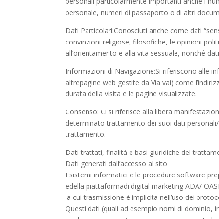
personali particolarmente importanti anche i nume
personale, numeri di passaporto o di altri docume
Dati Particolari:Conosciuti anche come dati “sensib
convinzioni religiose, filosofiche, le opinioni poli
all’orientamento e alla vita sessuale, nonché dati
Informazioni di Navigazione:Si riferiscono alle i
altrepagine web gestite da Via vai) come l’indirizz
durata della visita e le pagine visualizzate.
Consenso: Ci si riferisce alla libera manifestazi
determinato trattamento dei suoi dati personali/s
trattamento.
Dati trattati, finalità e basi giuridiche del tratta
Dati generati dall’accesso al sito
I sistemi informatici e le procedure software pre
edella piattaformadi digital marketing ADA/ OASIS
la cui trasmissione è implicita nell’uso dei protoc
Questi dati (quali ad esempio nomi di dominio, indi