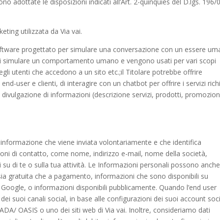
ono adottate le disposizioni indicati all’Art. 2-quinquies del D.lgs. 196/
ting utilizzata da Via vai.
oftware progettato per simulare una conversazione con un essere um
o di simulare un comportamento umano e vengono usati per vari scopi
gli utenti che accedono a un sito etc.;il Titolare potrebbe offrire
i end-user e clienti, di interagire con un chatbot per offrire i servizi rich
a divulgazione di informazioni (descrizione servizi, prodotti, promozion
informazione che viene inviata volontariamente e che identifica
ni di contatto, come nome, indirizzo e-mail, nome della società,
i su di te o sulla tua attività. Le Informazioni personali possono anch
 sia gratuita che a pagamento, informazioni che sono disponibili su
 Google, o informazioni disponibili pubblicamente. Quando l’end user
 dei suoi canali social, in base alle configurazioni dei suoi account soc
ADA/ OASIS o uno dei siti web di Via vai. Inoltre, consideriamo dati