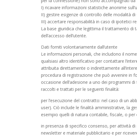
per la connessione) non sono accompagnati da al
I) ricavare informazioni statistiche anonime sull’
II) gestire esigenze di controllo delle modalità di 
III) accertare responsabilità in caso di ipotetici re
La base giuridica che legittima il trattamento di ta
dell’accesso dell’utente.
Dati forniti volontariamente dall’utente
Le informazioni personali, che includono il nome, 
qualsiasi altro identificativo per contattare l’in
attribuita direttamente o indirettamente all’inter
procedura di registrazione che può avvenire in fo
occasione dell’adesione a uno dei programmi di f
raccolti e trattati per le seguenti finalità:
per l’esecuzione del contratto: nel caso di un ab
user). Ciò include le finalità amministrative, la 
esempio quelli di natura contabile, fiscale, o per d
in presenza di specifico consenso, per attività d
newsletter e materiale pubblicitario e per riceve