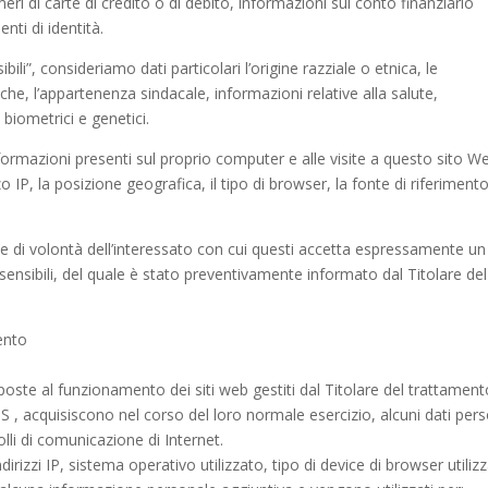
ri di carte di credito o di debito, informazioni sul conto finanziario
nti di identità.
ili”, consideriamo dati particolari l’origine razziale o etnica, le
tiche, l’appartenenza sindacale, informazioni relative alla salute,
 biometrici e genetici.
nformazioni presenti sul proprio computer e alle visite a questo sito W
o IP, la posizione geografica, il tipo di browser, la fonte di riferimento
one di volontà dell’interessato con cui questi accetta espressamente un
ensibili, del quale è stato preventivamente informato dal Titolare del
mento
poste al funzionamento dei siti web gestiti dal Titolare del trattamen
 , acquisiscono nel corso del loro normale esercizio, alcuni dati pers
olli di comunicazione di Internet.
rizzi IP, sistema operativo utilizzato, tipo di device di browser utilizz