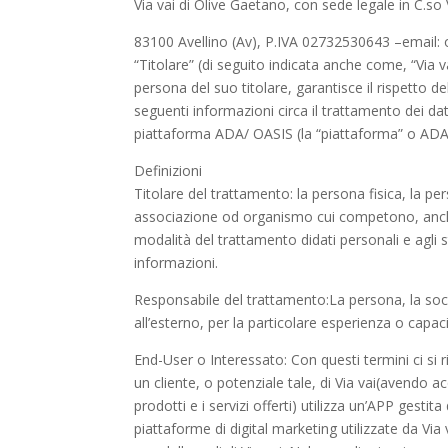
Via vai di Olive Gaetano, con sede legale in C.so
83100 Avellino (Av), P.IVA 02732530643 –email: 
“Titolare” (di seguito indicata anche come, “Via v
persona del suo titolare, garantisce il rispetto de
seguenti informazioni circa il trattamento dei dat
piattaforma ADA/ OASIS (la “piattaforma” o ADA o
Definizioni
Titolare del trattamento: la persona fisica, la pe
associazione od organismo cui competono, anche un
modalità del trattamento didati personali e agli st
informazioni.
Responsabile del trattamento:La persona, la societ
all’esterno, per la particolare esperienza o capac
End-User o Interessato: Con questi termini ci si r
un cliente, o potenziale tale, di Via vai(avendo a
prodotti e i servizi offerti) utilizza un’APP gestit
piattaforme di digital marketing utilizzate da V