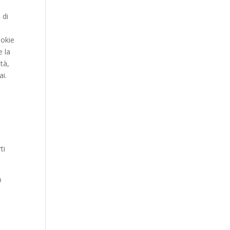
 di
ookie
e la
tà,
ai.
ti
b