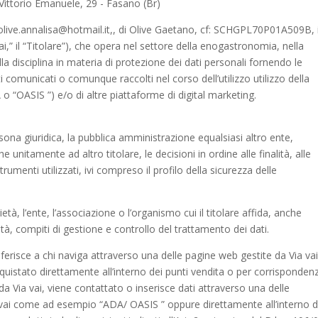
 Vittorio Emanuele, 29 - Fasano (Br)
olive.annalisa@hotmail.it,, di Olive Gaetano, cf: SCHGPL70P01A509B, i
ai,” il “Titolare”), che opera nel settore della enogastronomia, nella
lla disciplina in materia di protezione dei dati personali fornendo le
i comunicati o comunque raccolti nel corso dell’utilizzo utilizzo della
 “OASIS ”) e/o di altre piattaforme di digital marketing.
rsona giuridica, la pubblica amministrazione equalsiasi altro ente,
itamente ad altro titolare, le decisioni in ordine alle finalità, alle
rumenti utilizzati, ivi compreso il profilo della sicurezza delle
à, l’ente, l’associazione o l’organismo cui il titolare affida, anche
ità, compiti di gestione e controllo del trattamento dei dati.
iferisce a chi naviga attraverso una delle pagine web gestite da Via vai
cquistato direttamente all’interno dei punti vendita o per corrispondenz
a da Via vai, viene contattato o inserisce dati attraverso una delle
ia vai come ad esempio “ADA/ OASIS ” oppure direttamente all’interno d