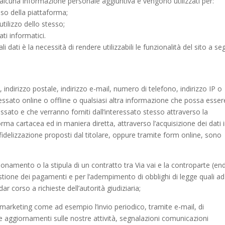
cuna informazione personale aggiuntiva e vengono utilizzati per:
uso della piattaforma;
utilizzo dello stesso;
ati informatici.
li dati è la necessità di rendere utilizzabili le funzionalità del sito a se
indirizzo postale, indirizzo e-mail, numero di telefono, indirizzo IP o
teressato online o offline o qualsiasi altra informazione che possa esser
essato e che verranno forniti dall’interessato stesso attraverso la
rma cartacea ed in maniera diretta, attraverso l’acquisizione dei dati 
idelizzazione proposti dal titolare, oppure tramite form online, sono
bonamento o la stipula di un contratto tra Via vai e la controparte (en
gestione dei pagamenti e per l’adempimento di obblighi di legge quali ad
ar corso a richieste dell’autorità giudiziaria;
i marketing come ad esempio l’invio periodico, tramite e-mail, di
re aggiornamenti sulle nostre attività, segnalazioni comunicazioni