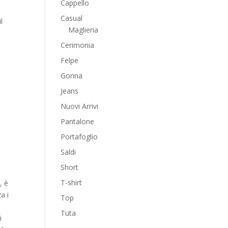
Cappello
Casual
l
Maglieria
Cerimonia
Felpe
Gonna
Jeans
Nuovi Arrivi
Pantalone
Portafoglio
Saldi
Short
T-shirt
, è
a i
Top
Tuta
i