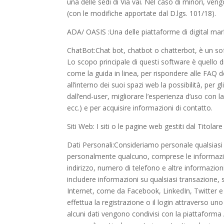
una delle sedi di Via vai. Nel caso di minori, veng
(con le modifiche apportate dal D.lgs. 101/18).
ADA/ OASIS :Una delle piattaforme di digital marke
ChatBot:Chat bot, chatbot o chatterbot, è un s
Lo scopo principale di questi software è quell
come la guida in linea, per rispondere alle FAQ de
all’interno dei suoi spazi web la possibilità, per gl
dall’end-user, migliorare l’esperienza d’uso con l
ecc.) e per acquisire informazioni di contatto.
Siti Web: I siti o le pagine web gestiti dal Titolare
Dati Personali:Consideriamo personale qualsiasi 
personalmente qualcuno, comprese le informazio
indirizzo, numero di telefono e altre informazion
includere informazioni su qualsiasi transazione,
Internet, come da Facebook, LinkedIn, Twitter e
effettua la registrazione o il login attraverso uno
alcuni dati vengono condivisi con la piattaforma 