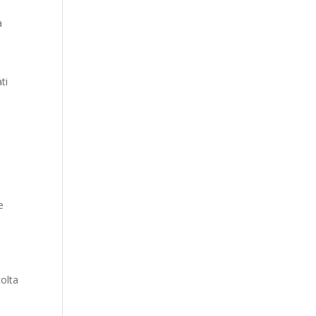
a
n
ti
i
e
colta